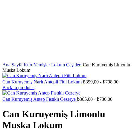
Click to enlarge
Ana Sayfa
KuruYemişler
Lokum Çeşitleri
Can Kuruyemiş Limonlu
Muska Lokum
Can Kuruyemiş Narlı Antepli Fitil Lokum
₺
399,00
-
₺
798,00
Back to products
Can Kuruyemiş Antep Fıstıklı Cezerye
₺
365,00
-
₺
730,00
Can Kuruyemiş Limonlu
Muska Lokum