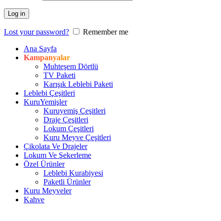
Log in
Lost your password?
Remember me
Ana Sayfa
Kampanyalar
Muhteşem Dörtlü
TV Paketi
Karışık Leblebi Paketi
Leblebi Çeşitleri
KuruYemişler
Kuruyemiş Çeşitleri
Draje Çeşitleri
Lokum Çeşitleri
Kuru Meyve Çeşitleri
Çikolata Ve Drajeler
Lokum Ve Şekerleme
Özel Ürünler
Leblebi Kurabiyesi
Paketli Ürünler
Kuru Meyveler
Kahve