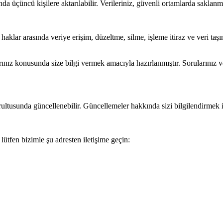
tında üçüncü kişilere aktarılabilir. Verileriniz, güvenli ortamlarda sakla
 haklar arasında veriye erişim, düzeltme, silme, işleme itiraz ve veri taş
nız konusunda size bilgi vermek amacıyla hazırlanmıştır. Sorularınız veya 
ultusunda güncellenebilir. Güncellemeler hakkında sizi bilgilendirmek içi
in lütfen bizimle şu adresten iletişime geçin: