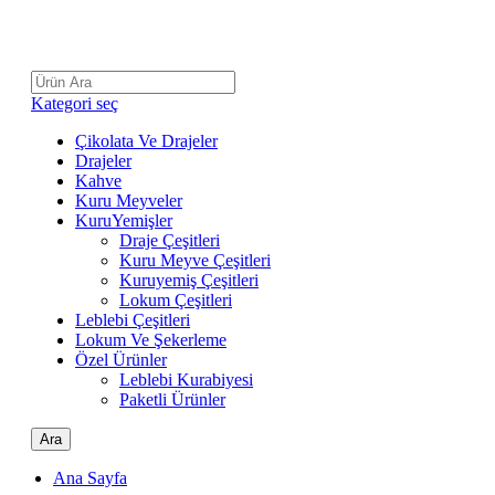
Kategori seç
Çikolata Ve Drajeler
Drajeler
Kahve
Kuru Meyveler
KuruYemişler
Draje Çeşitleri
Kuru Meyve Çeşitleri
Kuruyemiş Çeşitleri
Lokum Çeşitleri
Leblebi Çeşitleri
Lokum Ve Şekerleme
Özel Ürünler
Leblebi Kurabiyesi
Paketli Ürünler
Ara
Ana Sayfa