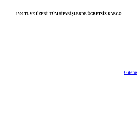
1500 TL VE ÜZERİ TÜM SİPARİŞLERDE ÜCRETSİZ KARGO
0
item