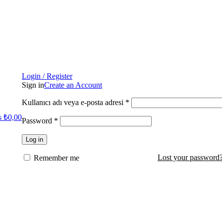
Login / Register
Sign in
Create an Account
Kullanıcı adı veya e-posta adresi
*
s
₺
0,00
Password
*
Log in
Lost your password
Remember me