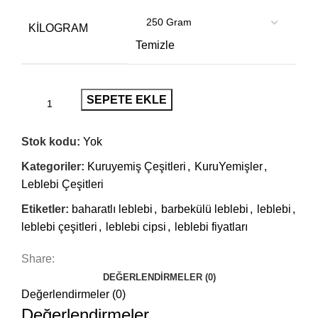
KILOGRAM
Temizle
SEPETE EKLE
Stok kodu:
Yok
Kategoriler:
Kuruyemiş Çeşitleri
,
KuruYemişler
,
Leblebi Çeşitleri
Etiketler:
baharatlı leblebi
,
barbekülü leblebi
,
leblebi
,
leblebi çeşitleri
,
leblebi cipsi
,
leblebi fiyatları
Share:
DEĞERLENDIRMELER (0)
Değerlendirmeler (0)
Değerlendirmeler